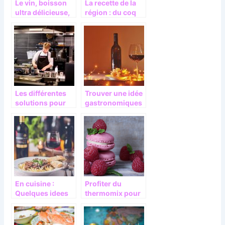
Le vin, boisson
La recette de la
ultra délicieuse,
région : du coq
mais aussi,
plongé dans le
ingrédient de
vin
cuisine
Les différentes
Trouver une idée
solutions pour
gastronomiques
bien conserver
pour la fête des
vos produits
pères
dans une cuisine
professionnelle
En cuisine :
Profiter du
Quelques idees
thermomix pour
de recette de
votre recette
repas du soir
exceptionnelle