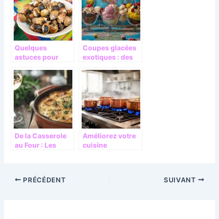
Quelques
Coupes glacées
astuces pour
exotiques : des
faire cuire des
recettes
escargots
traditionnelles
surgeles
aux découvertes
gourmandes
modernes
De la Casserole
Améliorez votre
au Four : Les
cuisine
Outils Essentiels
professionnelle
pour votre
avec un fourneau
Recette de
à gaz performant
PRÉCÉDENT
SUIVANT
Cassolette de
Poisson